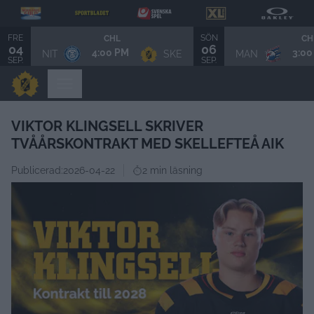
FRE
SÖN
CHL
CH
04
06
4:00 PM
3:00
NIT
SKE
MAN
SEP.
SEP.
VIKTOR KLINGSELL SKRIVER
TVÅÅRSKONTRAKT MED SKELLEFTEÅ AIK
Publicerad:
2026-04-22
2 min läsning