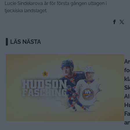
Lucie Sindelarova är för första gången uttagen i
tjeckiska landslaget.
LÄS NÄSTA
A
f
kl
Sk
AI
H
F
an