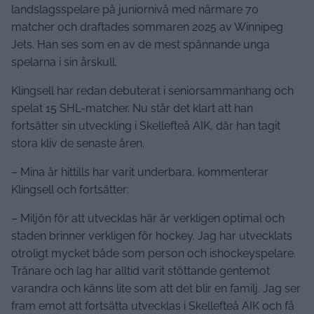
landslagsspelare på juniornivå med närmare 70
matcher och draftades sommaren 2025 av Winnipeg
Jets. Han ses som en av de mest spännande unga
spelarna i sin årskull.
Klingsell har redan debuterat i seniorsammanhang och
spelat 15 SHL-matcher. Nu står det klart att han
fortsätter sin utveckling i Skellefteå AIK, där han tagit
stora kliv de senaste åren.
– Mina år hittills har varit underbara, kommenterar
Klingsell och fortsätter:
– Miljön för att utvecklas här är verkligen optimal och
staden brinner verkligen för hockey. Jag har utvecklats
otroligt mycket både som person och ishockeyspelare.
Tränare och lag har alltid varit stöttande gentemot
varandra och känns lite som att det blir en familj. Jag ser
fram emot att fortsätta utvecklas i Skellefteå AIK och få