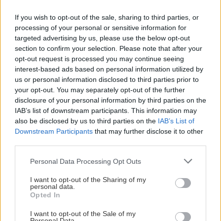
förening och Skellefteå är en bra stad att bo i. Här får
man möjlighet att utvecklas som spelare samtidigt som
If you wish to opt-out of the sale, sharing to third parties, or
processing of your personal or sensitive information for
man spelar i ett lag som har ambitionen att vinna varje
targeted advertising by us, please use the below opt-out
år, kommenterar Stjernborg.
section to confirm your selection. Please note that after your
opt-out request is processed you may continue seeing
Stjernborg anslöt till Skellefteå AIK inför säsongen
interest-based ads based on personal information utilized by
2025/2026 och hade sedan tidigare kontrakt även över
us or personal information disclosed to third parties prior to
kommande säsong. Nu har parterna kommit överens
your opt-out. You may separately opt-out of the further
om en tvåårig förlängning, vilket innebär att avtalet nu
disclosure of your personal information by third parties on the
sträcker sig över säsongen 2028/2029. Under sitt första
IAB’s list of downstream participants. This information may
also be disclosed by us to third parties on the
IAB’s List of
år i laget tog han flera kliv ute på isen. Efter 12 gjorda
Downstream Participants
that may further disclose it to other
poäng (5+7) på 42 spelade grundseriematcher växlade
third parties.
han upp ytterligare under slutspelet, där han stod för 8
Please note that this website/app uses one or more Google
poäng (6+2) på 15 spelade matcher, och var en stor del
Personal Data Processing Opt Outs
services and may gather and store information including but
av att spela hem SM-guldet. Nu står det klart att resan
not limited to your visit or usage behaviour. You may click to
I want to opt-out of the Sharing of my
fortsätter i svartgult för 23-åringen från Malmö.
personal data.
grant or deny consent to Google and its third-party tags to
Opted In
use your data for below specified purposes in below Google
Om den första säsongen i svartgult
consent section.
I want to opt-out of the Sale of my
- Det var en helt magisk säsong som avslutades på
Personal Data.