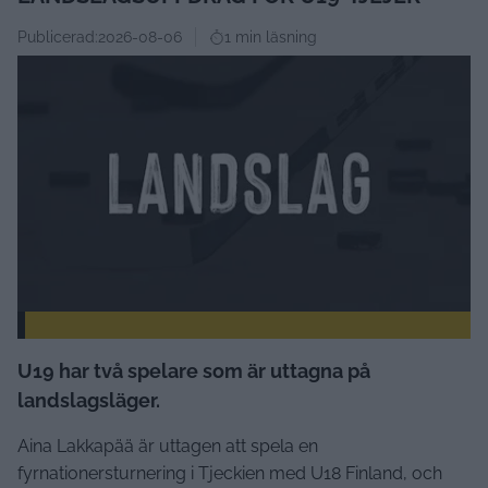
Publicerad:
2026-08-06
1 min läsning
U19 har två spelare som är uttagna på
landslagsläger.
Aina Lakkapää är uttagen att spela en
fyrnationersturnering i Tjeckien med U18 Finland, och