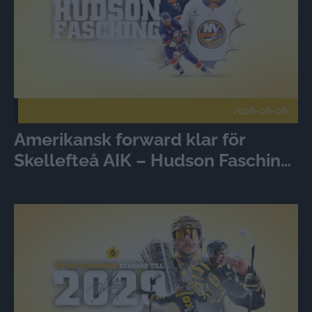
2026-08-06
Amerikansk forward klar för
Skellefteå AIK – Hudson Fasching
ansluter
Victor Stjernborg stannar - förlänger med Skellefteå AIK Pu