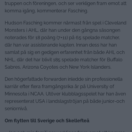
truppen och föreningen, och ser verkligen fram emot att
komma igång, kommenterar Fasching.
Hudson Fasching kommer närmast från spel i Cleveland
Monsters i AHL, där han under den gångna säsongen
noterades för 18 poäng (7+11) på 65 spelade matcher,
där han var assisterande kapten. Innan dess har han
samlat på sig en gedigen erfarenhet från både AHL och
NHL, där det har blivit 185 spelade matcher för Buffalo
Sabres, Arizona Coyotes och New York Islanders.
Den högerfattade forwarden inledde sin professionella
karriär efter flera framgångsrika år på University of
Minnesota i NCAA. Utöver klubblagsspelet har han även
representerat USA i landslagströjan på både junior-och
seniornivå.
Om flytten till Sverige och Skellefteå