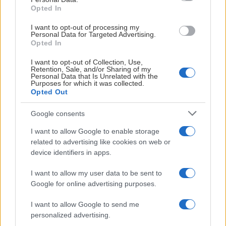
Opted In
bästa sätt med ett SM-guld. Jag och min sambo har
trivts jättebra sedan vi flyttade hit och vi fick ett väldigt
I want to opt-out of processing my
Personal Data for Targeted Advertising.
varmt välkomnande av både föreningen och
Opted In
människorna runt omkring, kommenterar Stjernborg.
I want to opt-out of Collection, Use,
Retention, Sale, and/or Sharing of my
Om den kommande säsongen
Personal Data that Is Unrelated with the
Purposes for which it was collected.
- Jag ser mest fram emot att fortsätta vara en del av det
Opted Out
här laget och tävla om fler guld tillsammans. Sedan ser
jag fram emot allt runt omkring - inte minst alla roadtrips
Google consents
och resor med grabbarna under säsongen.
I want to allow Google to enable storage
related to advertising like cookies on web or
Tankarna om den fortsatta utvecklingen
device identifiers in apps.
- Jag strävar alltid efter att bli en bättre hockeyspelare
både på och utanför isen. Det är något jag vill fortsätta
I want to allow my user data to be sent to
arbeta med varje dag, och jag ser verkligen fram emot
Google for online advertising purposes.
att fortsätta spela och utvecklas här i Skellefteå AIK,
I want to allow Google to send me
avslutar Stjernborg.
personalized advertising.