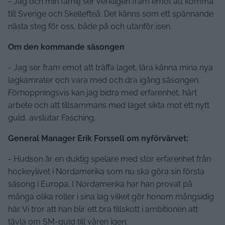
- Jag och min familj ser verkligen fram emot att komma
till Sverige och Skellefteå. Det känns som ett spännande
nästa steg för oss, både på och utanför isen.
Om den kommande säsongen
- Jag ser fram emot att träffa laget, lära känna mina nya
lagkamrater och vara med och dra igång säsongen.
Förhoppningsvis kan jag bidra med erfarenhet, hårt
arbete och att tillsammans med laget sikta mot ett nytt
guld, avslutar Fasching.
General Manager Erik Forssell om nyförvärvet:
- Hudson är en duktig spelare med stor erfarenhet från
hockeylivet i Nordamerika som nu ska göra sin första
säsong i Europa. I Nordamerika har han provat på
många olika roller i sina lag vilket gör honom mångsidig
här. Vi tror att han blir ett bra tillskott i ambitionen att
tävla om SM-guld till våren igen.